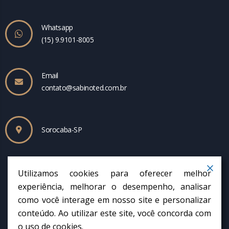
r
Whatsapp
(15) 9.9101-8005
Email
contato@sabinoted.com.br
Sorocaba-SP
Utilizamos cookies para oferecer melhor
experiência, melhorar o desempenho, analisar
como você interage em nosso site e personalizar
conteúdo. Ao utilizar este site, você concorda com
o uso de cookies.